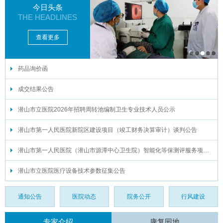
今日头条
THE HEADLINES
查看更多
药品询价函
1
2
3
4
5
6
成交结果公告
潜山市立医院2026年招聘周转池编制卫生专业技术人员公示
潜山市第一人民医院新院区建设项目（竣工财务决算审计）谈判公告
潜山市第一人民医院（潜山市源潭中心卫生院）智能化等保测评服务项目谈判公告
潜山市立医院医疗设备技术参数征集公告
通知公告
医院动态
院务公开
行风建设
专家介绍
康复园地