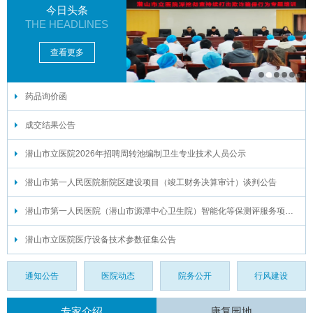
今日头条
THE HEADLINES
查看更多
药品询价函
1
2
3
4
5
6
成交结果公告
潜山市立医院2026年招聘周转池编制卫生专业技术人员公示
潜山市第一人民医院新院区建设项目（竣工财务决算审计）谈判公告
潜山市第一人民医院（潜山市源潭中心卫生院）智能化等保测评服务项目谈判公告
潜山市立医院医疗设备技术参数征集公告
通知公告
医院动态
院务公开
行风建设
专家介绍
康复园地