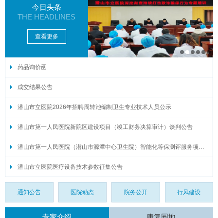
今日头条
THE HEADLINES
查看更多
药品询价函
1
2
3
4
5
6
成交结果公告
潜山市立医院2026年招聘周转池编制卫生专业技术人员公示
潜山市第一人民医院新院区建设项目（竣工财务决算审计）谈判公告
潜山市第一人民医院（潜山市源潭中心卫生院）智能化等保测评服务项目谈判公告
潜山市立医院医疗设备技术参数征集公告
通知公告
医院动态
院务公开
行风建设
专家介绍
康复园地