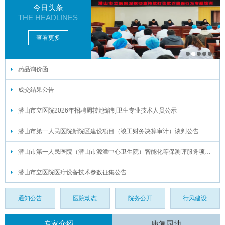
今日头条
THE HEADLINES
查看更多
药品询价函
1
2
3
4
5
6
成交结果公告
潜山市立医院2026年招聘周转池编制卫生专业技术人员公示
潜山市第一人民医院新院区建设项目（竣工财务决算审计）谈判公告
潜山市第一人民医院（潜山市源潭中心卫生院）智能化等保测评服务项目谈判公告
潜山市立医院医疗设备技术参数征集公告
通知公告
医院动态
院务公开
行风建设
专家介绍
康复园地