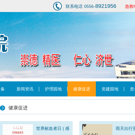
8921956
联系电话
0556-
急救
1
设备
新闻资讯
护理园地
健康促进
党建园地
患
健康促进
世界献血者日 | 感
雨天出行