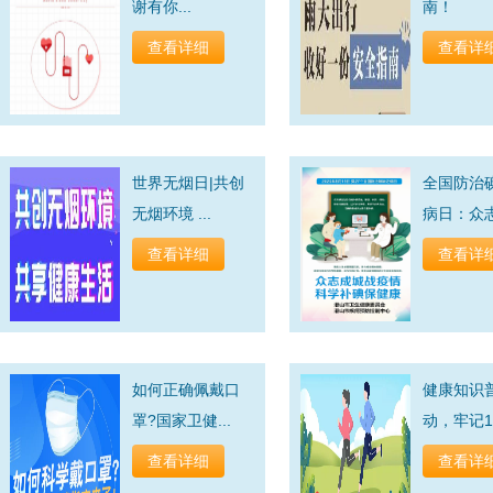
谢有你...
南！
查看详细
查看详
世界无烟日|共创
全国防治
无烟环境 ...
病日：众志成
查看详细
查看详
如何正确佩戴口
健康知识
罩?国家卫健...
动，牢记12
查看详细
查看详