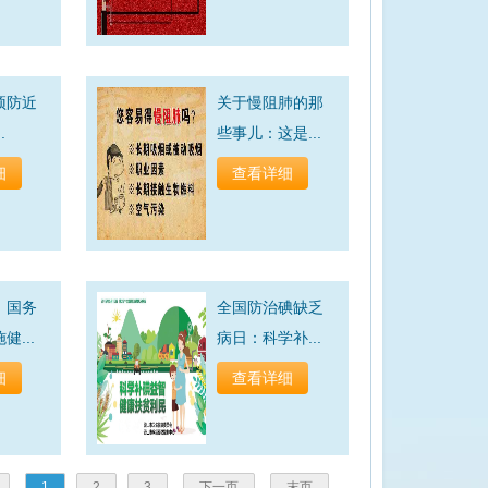
预防近
关于慢阻肺的那
.
些事儿：这是...
细
查看详细
：国务
全国防治碘缺乏
...
病日：科学补...
细
查看详细
1
2
3
下一页
末页