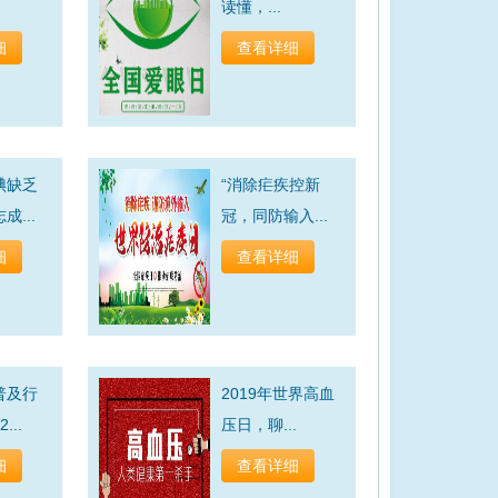
读懂，...
细
查看详细
碘缺乏
“消除疟疾控新
...
冠，同防输入...
细
查看详细
普及行
2019年世界高血
...
压日，聊...
细
查看详细