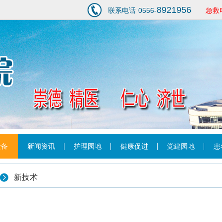
8921956
联系电话
0556-
急救
1
设备
新闻资讯
护理园地
健康促进
党建园地
患
新技术