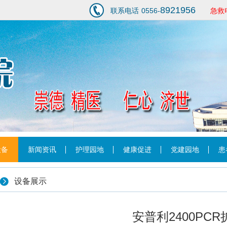
8921956
联系电话
0556-
急救
1
设备
新闻资讯
护理园地
健康促进
党建园地
患
设备展示
安普利2400PC