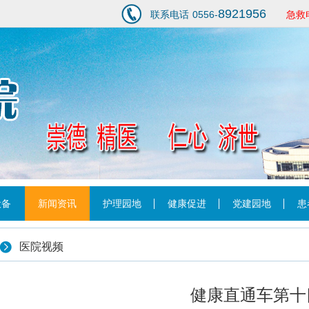
8921956
联系电话
0556-
急救
1
设备
新闻资讯
护理园地
健康促进
党建园地
患
医院视频
健康直通车第十