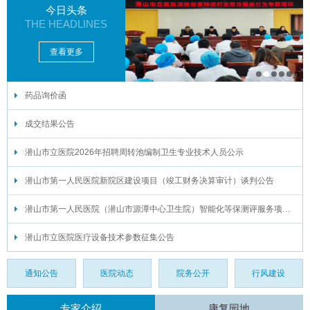
今日头条
THE HEADLINES
查看更多
药品询价函
1
2
3
4
5
6
成交结果公告
潜山市立医院2026年招聘周转池编制卫生专业技术人员公示
潜山市第一人民医院新院区建设项目（竣工财务决算审计）谈判公告
潜山市第一人民医院（潜山市源潭中心卫生院）智能化等保测评服务项目谈判公告
潜山市立医院医疗设备技术参数征集公告
通知公告
医院动态
院务公开
行风建设
专家介绍
康复园地