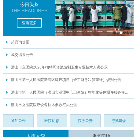
今日头条
THE HEADLINES
查看更多
药品询价函
1
2
3
4
5
6
成交结果公告
潜山市立医院2026年招聘周转池编制卫生专业技术人员公示
潜山市第一人民医院新院区建设项目（竣工财务决算审计）谈判公告
潜山市第一人民医院（潜山市源潭中心卫生院）智能化等保测评服务项目谈判公告
潜山市立医院医疗设备技术参数征集公告
通知公告
医院动态
院务公开
行风建设
专家介绍
康复园地