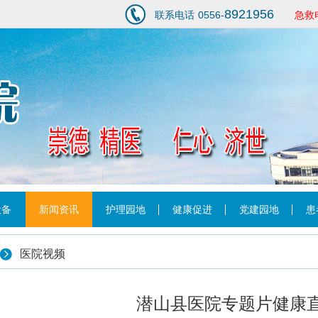
8921956
联系电话
0556-
急救
1
设备
新闻资讯
护理园地
健康促进
党建园地
患
医院视频
潜山县医院专题片健康