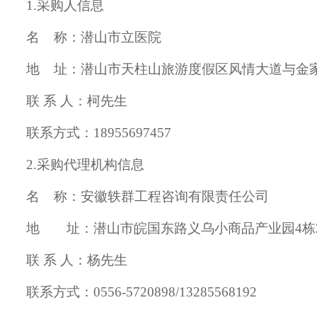
1.采购人信息
名
称：
潜山市立医院
地
址：
潜山市天柱山旅游度假区风情大道与金
联
系
人：
柯先生
联系方式：
18955697457
2.采购代
理机构信息
名
称：
安徽轶群工程咨询有限责任公司
地 址：
潜山市皖国东路义乌小商品产业园
4栋
联
系
人：
杨先生
联系方式：
0556-
5720898/13285568192