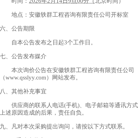
时间：
202
6
年
2月14日9
点
00
分
（
北京时间）
地点：
安徽轶群工程咨询有限责任公司开标室
六、公告期限
自本公告发布之日起
3
个工作日。
七、
公告发布媒介
本次
询价公告在
安徽轶群工程咨询有限责任公司
（www.qsslyy.com）
网站
发布
。
八、
其他补充事宜
供应商的联系人电话
(手机)、电子邮箱等通讯方
上述原因造成的后果，责任自负。
九
、凡对本次采购提出询问，请按
以下方式
联系。