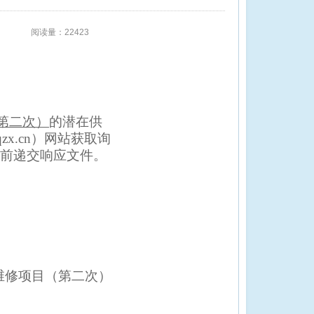
阅读量：22423
第二次
）
的潜在供
qzx.cn）网站
获取
询
前递交
响应文件
。
维修项目（
第二次
）