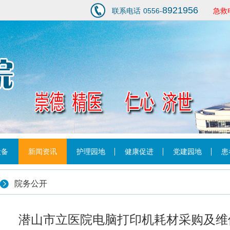
8921956
联系电话
0556-
急救
1
设备
新闻资讯
护理园地
健康促进
党建园地
患
院务公开
潜山市立医院电脑打印机耗材采购及维