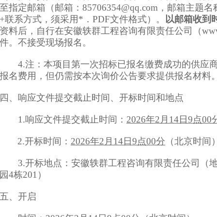
至指定邮箱（邮箱：
85706354@qq.com
，邮箱主题名
+联系方式，须采用*．PDF文件格式）。
以邮箱收到
资料后，自行在
安徽轶群工程咨询有限责任公司（
ww
件。不接受现场报名。
4.注：本项目第一次招标已报名缴费成功的供应
报名费用，但仍需按本次询价公告要求提供报名材料
四、
响应文件
提交
截止时间、开标时间和地点
1.
响应文件
提交
截止时间：
202
6
年
2月14日9
点
00
2
.
开标
时间：
202
6
年
2月14日9
点
00
分
（北京时间
3
.
开标
地点：
安徽轶群工程咨询有限责任公司
（
园
4栋201
）
五、开启