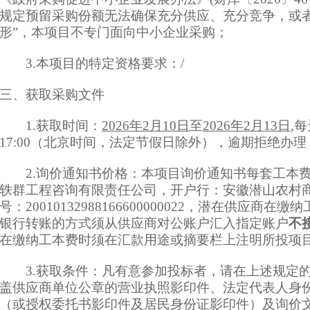
规定预留采购份额无法确保充分供应、充分竞争，或
形”，本项目不专门面向中小企业采购；
3.本项目的特定资格要求：/
三、获取采购文件
1.
获取时间：
2026
年
2
月
10
日
至
2026
年
2
月
13
日
,每
17:
0
0（北京时间，法定节假日除外），逾期拒绝办理
2.
询价
通知书
价格：本项目询价
通知书
每套工本
轶群工程咨询有限责任公司
，开户行
：
安徽潜山农村
号
：
20010132988166600000022
，
潜在
供应商在缴纳
银行转账的方式须从供应商对公账户汇入指定账户
不
在缴纳工本费时须在汇款用途或摘要栏上注明所投项
3.
获取条件：凡有意参加投标者，请在上述规定
盖供应商单位公章的
营业执照影印件、法定代表人身
（或授权委托书影印件及居民身份证影印件）及询价