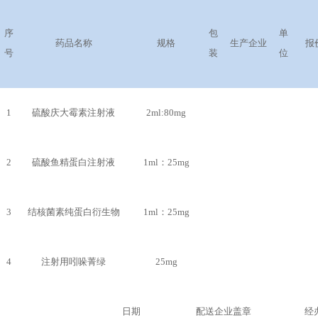
序
包
单
药品名称
规格
生产企业
报
号
装
位
1
硫酸庆大霉素注射液
2ml:80mg
2
硫酸鱼精蛋白注射液
1ml：25mg
3
结核菌素纯蛋白衍生物
1ml：25mg
4
注射用吲哚菁绿
25mg
日期
配送企业盖章
经