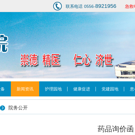
8921956
联系电话
0556-
急救
1
设备
新闻资讯
护理园地
健康促进
党建园地
患
院务公开
药品询价函