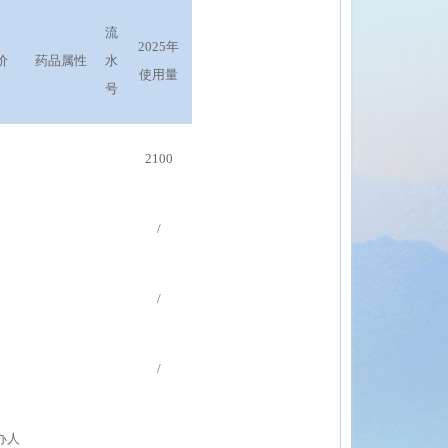
流
2025年
价
药品属性
水
使用量
号
2100
/
/
/
办人