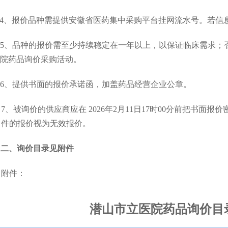
4
、报价品种需提供安徽省医药集中采购平台挂网流水号
。
若信
5
、品种的报价需至少持续稳定在一年以上，以保证临床需求；
院药品询价采购活动。
6
、提供书面的报价承诺函，加盖药品经营企业公章。
7
、
被询价的供应商应在
202
6
年
2
月
11
日
17
时
00
分前把书面报价
件的报价视为无效报价。
二、询价目录见附件
附件：
潜山市立医院药品询价目