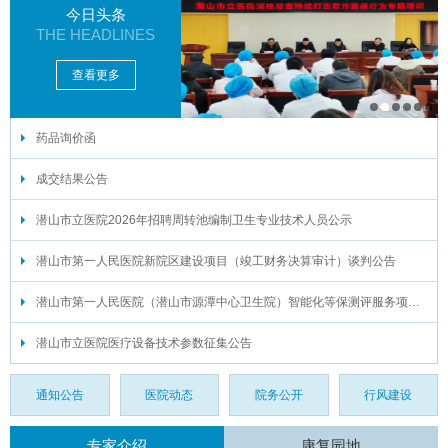
今日头条
THE HEADLINES
查看更多
药品询价函
1
2
3
4
5
6
成交结果公告
潜山市立医院2026年招聘周转池编制卫生专业技术人员公示
潜山市第一人民医院新院区建设项目（竣工财务决算审计）谈判公告
潜山市第一人民医院（潜山市源潭中心卫生院）智能化等保测评服务项目谈判公告
潜山市立医院医疗设备技术参数征集公告
通知公告
医院动态
院务公开
行风建设
专家介绍
康复园地