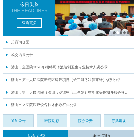
今日头条
THE HEADLINES
查看更多
药品询价函
1
2
3
4
5
6
成交结果公告
潜山市立医院2026年招聘周转池编制卫生专业技术人员公示
潜山市第一人民医院新院区建设项目（竣工财务决算审计）谈判公告
潜山市第一人民医院（潜山市源潭中心卫生院）智能化等保测评服务项目谈判公告
潜山市立医院医疗设备技术参数征集公告
通知公告
医院动态
院务公开
行风建设
专家介绍
康复园地